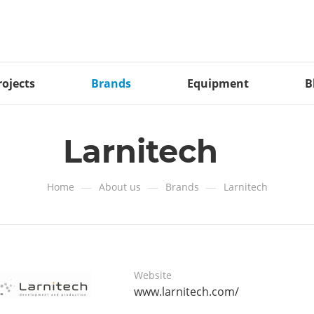
rojects
Brands
Equipment
B
Larnitech
—
—
—
Home
About us
Brands
Larnitech
Website
www.larnitech.com/