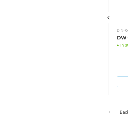
DIN-RA
DW-
In s
Back