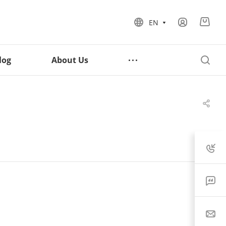
EN
log
About Us