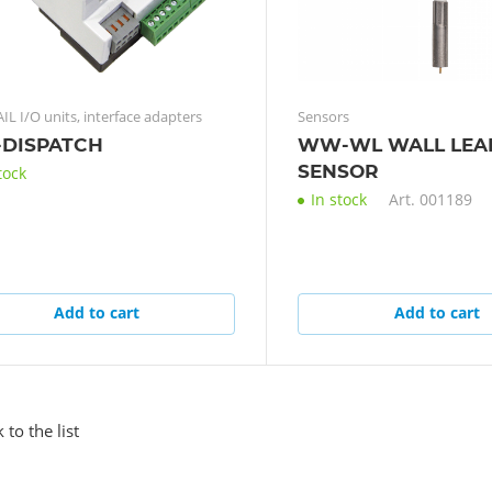
IL I/O units, interface adapters
Sensors
DISPATCH
WW-WL WALL LEA
SENSOR
tock
In stock
Art.
001189
Add to cart
Add to cart
 to the list