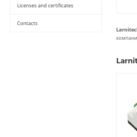
Licenses and certificates
Contacts
Larnite
компании
Larni