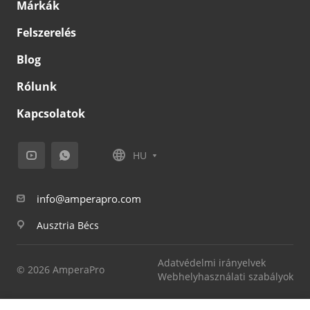
Márkák
Felszerelés
Blog
Rólunk
Kapcsolatok
HU
info@amperapro.com
Ausztria Bécs
Adatvédelmi irányelvek
© 2026 AmperaPro
Webhelyhasználati szabályok