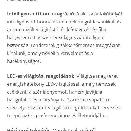
Intelligens otthon integráció
: Alakítsa át lakóhelyét
intelligens otthonná élvonalbeli megoldásainkkal. Az
automatizált világítástól és klímavezérléstől a
hangvezérelt asszisztensekig és az intelligens
biztonsági rendszerekig zökkenőmentes integrációt
kínálunk, amely növeli a kényelmet és a
hatékonyságot.
LED-es világítási megoldások
: Világítsa meg terét
energiahatékony LED-világítással, amely nemcsak
csökkenti a szénlábnyomot, hanem javítja a
hangulatot és a látványt is. Szakértő csapatunk
személyre szabott világítási megoldásokat tervez és
telepít az Ön preferenciáihoz és életmódjához.
Házimozi telepítés
: Merüljön el a végső