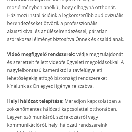
moziélményben anélkül, hogy elhagyná otthonát.
Házimozi installációink a legkorszerűbb audiovizuális
berendezéseket ötvözik a professzionális
akusztikával és az üléselrendezéssel, páratlan
szórakozási élményt biztosítva Önnek és családjának.
Videó megfigyelő rendszerek
: védje meg tulajdonát
és szeretteit fejlett videofelügyeleti megoldásokkal. A
nagyfelbontású kameráktól a távfelügyeleti
lehetőségekig átfogó biztonsági rendszereket
kínálunk az Ön egyedi igényeire szabva.
Helyi hálózat telepítése
: Maradjon kapcsolatban a
zökkenőmentes hálózati kapcsolattal otthonában.
Legyen szó munkáról, szórakozásról vagy
kommunikációról, helyi hálózati rendszereink