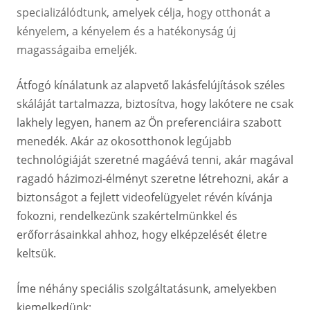
specializálódtunk, amelyek célja, hogy otthonát a
kényelem, a kényelem és a hatékonyság új
magasságaiba emeljék.
Átfogó kínálatunk az alapvető lakásfelújítások széles
skáláját tartalmazza, biztosítva, hogy lakótere ne csak
lakhely legyen, hanem az Ön preferenciáira szabott
menedék. Akár az okosotthonok legújabb
technológiáját szeretné magáévá tenni, akár magával
ragadó házimozi-élményt szeretne létrehozni, akár a
biztonságot a fejlett videofelügyelet révén kívánja
fokozni, rendelkezünk szakértelmünkkel és
erőforrásainkkal ahhoz, hogy elképzelését életre
keltsük.
Íme néhány speciális szolgáltatásunk, amelyekben
kiemelkedünk: