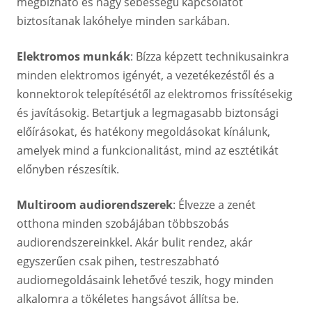
megbízható és nagy sebességű kapcsolatot
biztosítanak lakóhelye minden sarkában.
Elektromos munkák
: Bízza képzett technikusainkra
minden elektromos igényét, a vezetékezéstől és a
konnektorok telepítésétől az elektromos frissítésekig
és javításokig. Betartjuk a legmagasabb biztonsági
előírásokat, és hatékony megoldásokat kínálunk,
amelyek mind a funkcionalitást, mind az esztétikát
előnyben részesítik.
Multiroom audiorendszerek
: Élvezze a zenét
otthona minden szobájában többszobás
audiorendszereinkkel. Akár bulit rendez, akár
egyszerűen csak pihen, testreszabható
audiomegoldásaink lehetővé teszik, hogy minden
alkalomra a tökéletes hangsávot állítsa be.